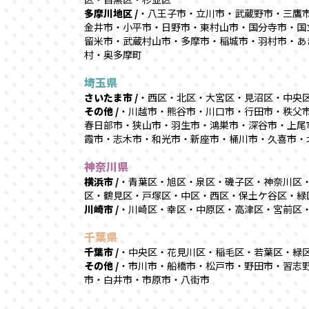
多摩川地区 /
・八王子市・立川市・武蔵野市・三鷹
金井市・小平市・日野市・東村山市・国分寺市・国
留米市・武蔵村山市・多摩市・稲城市・羽村市・あ
村・奥多摩町
埼玉県
さいたま市 /
・西区・北区・大宮区・見沼区・中央
その他 /
・川越市・熊谷市・川口市・行田市・秩父
春日部市・狭山市・羽生市・鴻巣市・深谷市・上尾
霞市・志木市・和光市・新座市・桶川市・久喜市・
神奈川県
横浜市 /
・青葉区・旭区・泉区・磯子区・神奈川区
区・鶴見区・戸塚区・中区・西区・保土ケ谷区・緑
川崎市 /
・川崎区・幸区・中原区・高津区・宮前区
千葉県
千葉市 /
・中央区・花見川区・稲毛区・若葉区・緑
その他 /
・市川市・船橋市・松戸市・野田市・習志
市・白井市・市原市・八街市