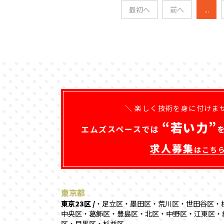
最初へ
前へ
...
＼ 楽しく技術を身に付けま
“若い力”
エムズスペースでは
求人募集
はこち
東京都
東京23区 /
・足立区・墨田区・荒川区・世田谷区・
中央区・葛飾区・豊島区・北区・中野区・江東区・
区・目黒区・杉並区