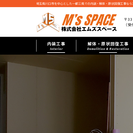
埼玉県川口市を中心とした一都三県での内装・解体・原状回復工事なら
〒33
（受付
内装工事
解体・原状回復工事
Interior
Demolition & Restoration