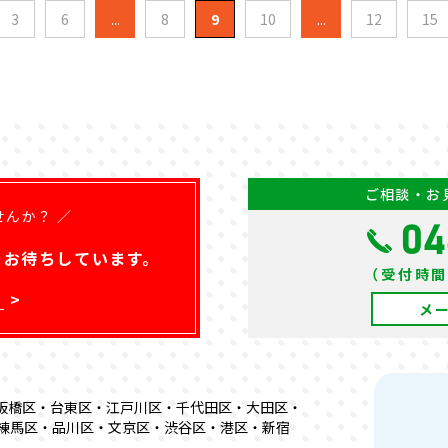
3
6
...
8
9
10
...
12
15
ご相談・お
せんか？ ／
04
を
お待ちしています。
（受付時間）
ら
メ
板橋区・台東区・江戸川区・千代田区・大田区・
練馬区・品川区・文京区・渋谷区・港区・新宿