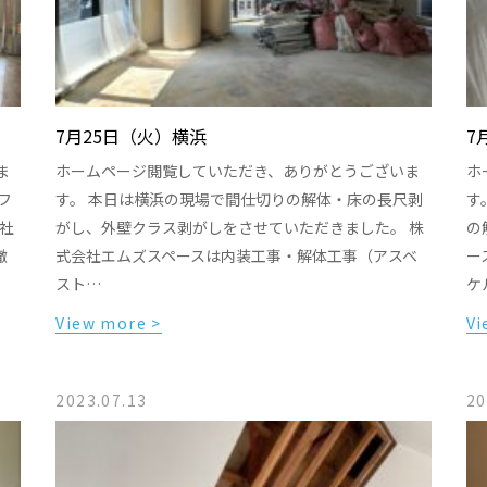
7月25日（火）横浜
7
ま
ホームページ閲覧していただき、ありがとうございま
ホ
フ
す。 本日は横浜の現場で間仕切りの解体・床の長尺剥
す
社
がし、外壁クラス剥がしをさせていただきました。 株
の
撤
式会社エムズスペースは内装工事・解体工事（アスベ
ー
スト…
ケ
View more >
Vi
2023.07.13
20