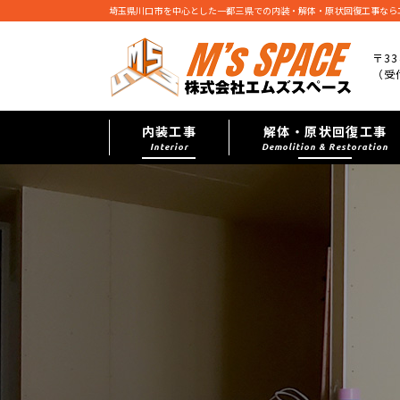
埼玉県川口市を中心とした一都三県での内装・解体・原状回復工事なら
〒33
（受付
内装工事
解体・原状回復工事
Interior
Demolition & Restoration