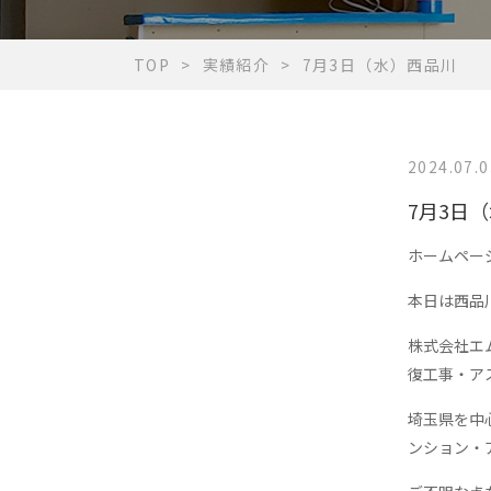
TOP
実績紹介
7月3日（水）西品川
2024.07.0
7月3日
ホーム
ペー
本日は西品
株式会社エ
復工事・ア
埼玉県を中
ンション・