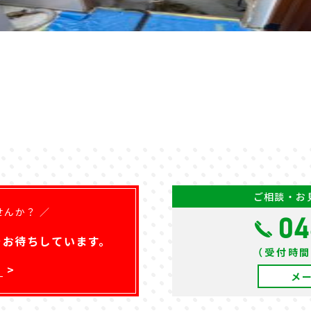
ご相談・お
せんか？ ／
04
を
お待ちしています。
（受付時間）
ら
メ