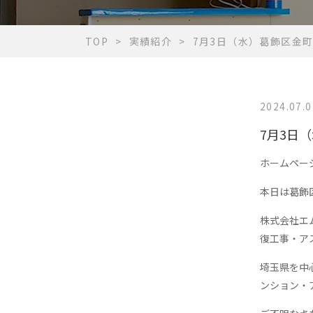
TOP
実績紹介
7月3日（水）葛飾区金
2024.07.0
7月3日
ホームペー
本日は葛飾
株式会社エ
復工事・ア
埼玉県を中
ンション・