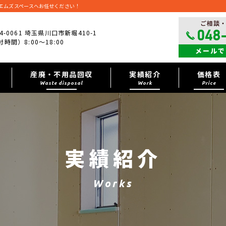
エムズスペースへお任せください！
ご相談
4-0061 埼玉県川口市新堀410-1
048
時間）8:00～18:00
メールで
産廃・不用品回収
実績紹介
価格表
Waste disposal
Work
Price
実績紹介
Works