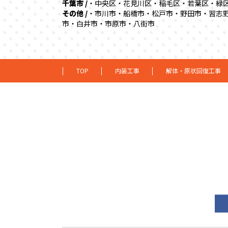
千葉市 /
・中央区・花見川区・稲毛区・若葉区・緑
その他 /
・市川市・船橋市・松戸市・野田市・習志
市・白井市・市原市・八街市
TOP
内装工事
解体・原状回復工事