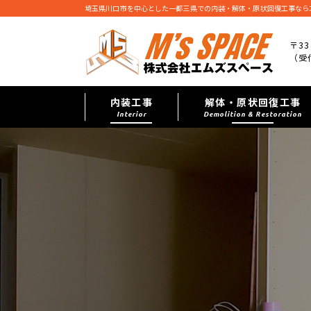
埼玉県川口市を中心とした一都三県での内装・解体・原状回復工事なら
〒33
（受付
内装工事
解体・原状回復工事
Interior
Demolition & Restoration