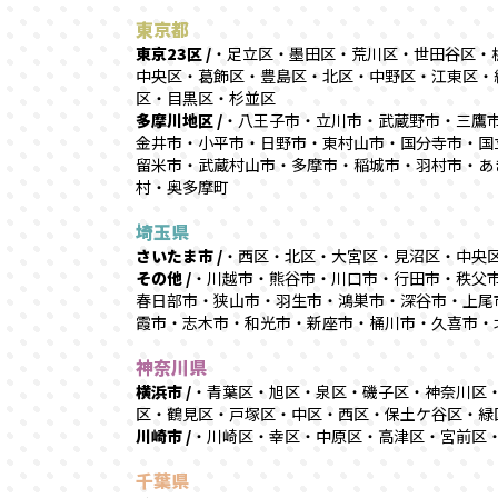
東京都
東京23区 /
・足立区・墨田区・荒川区・世田谷区・
中央区・葛飾区・豊島区・北区・中野区・江東区・
区・目黒区・杉並区
多摩川地区 /
・八王子市・立川市・武蔵野市・三鷹
金井市・小平市・日野市・東村山市・国分寺市・国
留米市・武蔵村山市・多摩市・稲城市・羽村市・あ
村・奥多摩町
埼玉県
さいたま市 /
・西区・北区・大宮区・見沼区・中央
その他 /
・川越市・熊谷市・川口市・行田市・秩父
春日部市・狭山市・羽生市・鴻巣市・深谷市・上尾
霞市・志木市・和光市・新座市・桶川市・久喜市・
神奈川県
横浜市 /
・青葉区・旭区・泉区・磯子区・神奈川区
区・鶴見区・戸塚区・中区・西区・保土ケ谷区・緑
川崎市 /
・川崎区・幸区・中原区・高津区・宮前区
千葉県