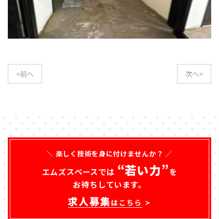
<前へ
次へ>
＼ 楽しく技術を身に付けませんか？ ／
“若い力”
エムズスペースでは
を
お待ちしています。
求人募集
はこちら