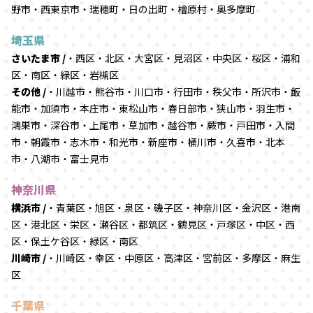
野市・西東京市・瑞穂町・日の出町・檜原村・奥多摩町
埼玉県
さいたま市 /
・西区・北区・大宮区・見沼区・中央区・桜区・浦和
区・南区・緑区・岩槻区
その他 /
・川越市・熊谷市・川口市・行田市・秩父市・所沢市・飯
能市・加須市・本庄市・東松山市・春日部市・狭山市・羽生市・
鴻巣市・深谷市・上尾市・草加市・越谷市・蕨市・戸田市・入間
市・朝霞市・志木市・和光市・新座市・桶川市・久喜市・北本
市・八潮市・富士見市
神奈川県
横浜市 /
・青葉区・旭区・泉区・磯子区・神奈川区・金沢区・港南
区・港北区・栄区・瀬谷区・都筑区・鶴見区・戸塚区・中区・西
区・保土ケ谷区・緑区・南区
川崎市 /
・川崎区・幸区・中原区・高津区・宮前区・多摩区・麻生
区
千葉県