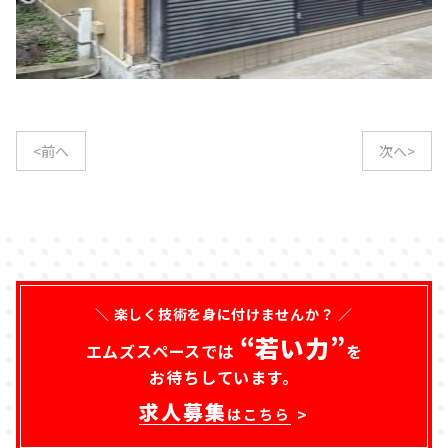
<前へ
次へ>
＼ 楽しく技術を身に付けませんか？ ／
“若い力”
エムズスペースでは
を
お待ちしています。
求人募集
はこちら