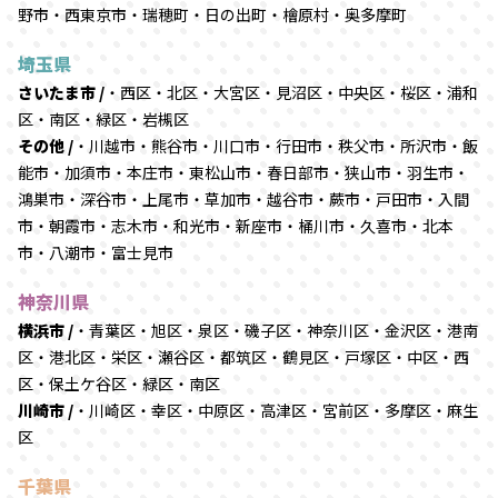
野市・西東京市・瑞穂町・日の出町・檜原村・奥多摩町
埼玉県
さいたま市 /
・西区・北区・大宮区・見沼区・中央区・桜区・浦和
区・南区・緑区・岩槻区
その他 /
・川越市・熊谷市・川口市・行田市・秩父市・所沢市・飯
能市・加須市・本庄市・東松山市・春日部市・狭山市・羽生市・
鴻巣市・深谷市・上尾市・草加市・越谷市・蕨市・戸田市・入間
市・朝霞市・志木市・和光市・新座市・桶川市・久喜市・北本
市・八潮市・富士見市
神奈川県
横浜市 /
・青葉区・旭区・泉区・磯子区・神奈川区・金沢区・港南
区・港北区・栄区・瀬谷区・都筑区・鶴見区・戸塚区・中区・西
区・保土ケ谷区・緑区・南区
川崎市 /
・川崎区・幸区・中原区・高津区・宮前区・多摩区・麻生
区
千葉県