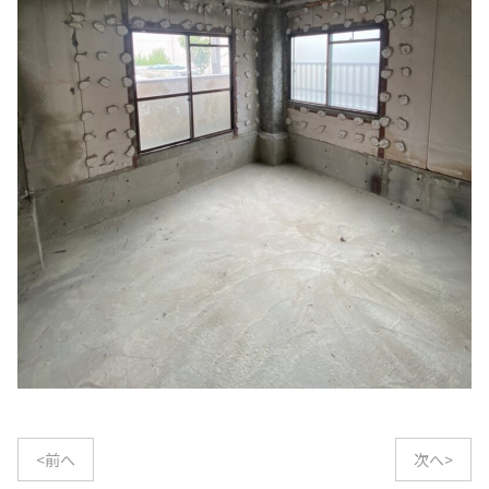
<前へ
次へ>