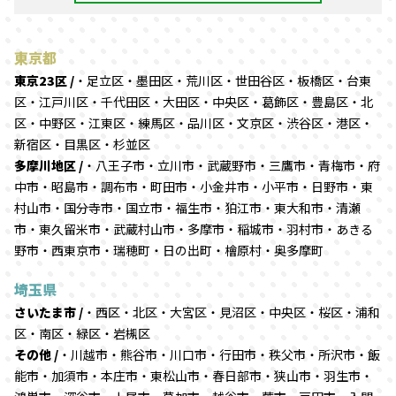
東京都
東京23区 /
・足立区・墨田区・荒川区・世田谷区・板橋区・台東
区・江戸川区・千代田区・大田区・中央区・葛飾区・豊島区・北
区・中野区・江東区・練馬区・品川区・文京区・渋谷区・港区・
新宿区・目黒区・杉並区
多摩川地区 /
・八王子市・立川市・武蔵野市・三鷹市・青梅市・府
中市・昭島市・調布市・町田市・小金井市・小平市・日野市・東
村山市・国分寺市・国立市・福生市・狛江市・東大和市・清瀬
市・東久留米市・武蔵村山市・多摩市・稲城市・羽村市・あきる
野市・西東京市・瑞穂町・日の出町・檜原村・奥多摩町
埼玉県
さいたま市 /
・西区・北区・大宮区・見沼区・中央区・桜区・浦和
区・南区・緑区・岩槻区
その他 /
・川越市・熊谷市・川口市・行田市・秩父市・所沢市・飯
能市・加須市・本庄市・東松山市・春日部市・狭山市・羽生市・