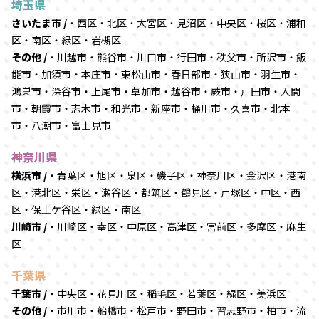
埼玉県
さいたま市 /
・西区・北区・大宮区・見沼区・中央区・桜区・浦和
区・南区・緑区・岩槻区
その他 /
・川越市・熊谷市・川口市・行田市・秩父市・所沢市・飯
能市・加須市・本庄市・東松山市・春日部市・狭山市・羽生市・
鴻巣市・深谷市・上尾市・草加市・越谷市・蕨市・戸田市・入間
市・朝霞市・志木市・和光市・新座市・桶川市・久喜市・北本
市・八潮市・富士見市
神奈川県
横浜市 /
・青葉区・旭区・泉区・磯子区・神奈川区・金沢区・港南
区・港北区・栄区・瀬谷区・都筑区・鶴見区・戸塚区・中区・西
区・保土ケ谷区・緑区・南区
川崎市 /
・川崎区・幸区・中原区・高津区・宮前区・多摩区・麻生
区
千葉県
千葉市 /
・中央区・花見川区・稲毛区・若葉区・緑区・美浜区
その他 /
・市川市・船橋市・松戸市・野田市・習志野市・柏市・流