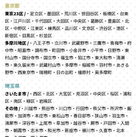
東京都
東京23区 /
・足立区・墨田区・荒川区・世田谷区・板橋区・台東
区・江戸川区・千代田区・大田区・中央区・葛飾区・豊島区・北
区・中野区・江東区・練馬区・品川区・文京区・渋谷区・港区・
新宿区・目黒区・杉並区
多摩川地区 /
・八王子市・立川市・武蔵野市・三鷹市・青梅市・府
中市・昭島市・調布市・町田市・小金井市・小平市・日野市・東
村山市・国分寺市・国立市・福生市・狛江市・東大和市・清瀬
市・東久留米市・武蔵村山市・多摩市・稲城市・羽村市・あきる
野市・西東京市・瑞穂町・日の出町・檜原村・奥多摩町
埼玉県
さいたま市 /
・西区・北区・大宮区・見沼区・中央区・桜区・浦和
区・南区・緑区・岩槻区
その他 /
・川越市・熊谷市・川口市・行田市・秩父市・所沢市・飯
能市・加須市・本庄市・東松山市・春日部市・狭山市・羽生市・
鴻巣市・深谷市・上尾市・草加市・越谷市・蕨市・戸田市・入間
市・朝霞市・志木市・和光市・新座市・桶川市・久喜市・北本