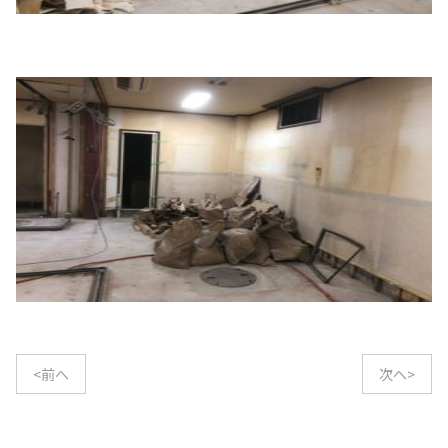
<前へ
次へ>