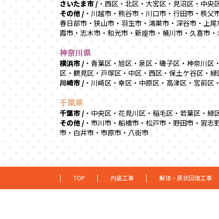
さいたま市 /
・西区・北区・大宮区・見沼区・中央
その他 /
・川越市・熊谷市・川口市・行田市・秩父
春日部市・狭山市・羽生市・鴻巣市・深谷市・上尾
霞市・志木市・和光市・新座市・桶川市・久喜市・
神奈川県
横浜市 /
・青葉区・旭区・泉区・磯子区・神奈川区
区・鶴見区・戸塚区・中区・西区・保土ケ谷区・緑
川崎市 /
・川崎区・幸区・中原区・高津区・宮前区
千葉県
千葉市 /
・中央区・花見川区・稲毛区・若葉区・緑
その他 /
・市川市・船橋市・松戸市・野田市・習志
市・白井市・市原市・八街市
TOP
内装工事
解体・原状回復工事