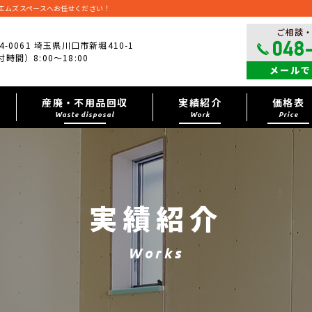
エムズスペースへお任せください！
ご相談
4-0061 埼玉県川口市新堀410-1
048
時間）8:00～18:00
メールで
産廃・不用品回収
実績紹介
価格表
Waste disposal
Work
Price
実績紹介
Works