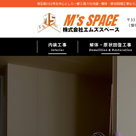
埼玉県川口市を中心とした一都三県での内装・解体・原状回復工事なら
〒33
（受付
内装工事
解体・原状回復工事
Interior
Demolition & Restoration