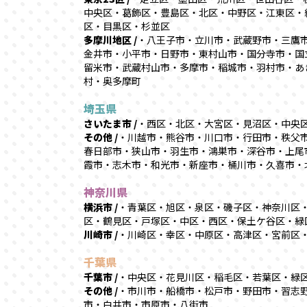
中央区・葛飾区・豊島区・北区・中野区・江東区・
区・目黒区・杉並区
多摩川地区 /
・八王子市・立川市・武蔵野市・三鷹
金井市・小平市・日野市・東村山市・国分寺市・国
留米市・武蔵村山市・多摩市・稲城市・羽村市・あ
村・奥多摩町
埼玉県
さいたま市 /
・西区・北区・大宮区・見沼区・中央
その他 /
・川越市・熊谷市・川口市・行田市・秩父
春日部市・狭山市・羽生市・鴻巣市・深谷市・上尾
霞市・志木市・和光市・新座市・桶川市・久喜市・
神奈川県
横浜市 /
・青葉区・旭区・泉区・磯子区・神奈川区
区・鶴見区・戸塚区・中区・西区・保土ケ谷区・緑
川崎市 /
・川崎区・幸区・中原区・高津区・宮前区
千葉県
千葉市 /
・中央区・花見川区・稲毛区・若葉区・緑
その他 /
・市川市・船橋市・松戸市・野田市・習志
市・白井市・市原市・八街市