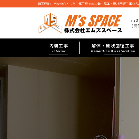
埼玉県川口市を中心とした一都三県での内装・解体・原状回復工事なら
〒33
（受付
内装工事
解体・原状回復工事
Interior
Demolition & Restoration