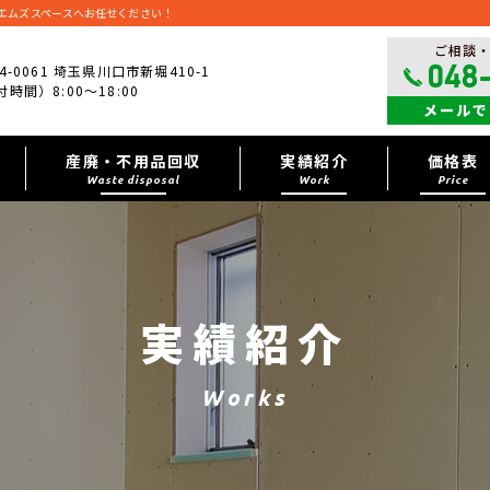
エムズスペースへお任せください！
ご相談
4-0061 埼玉県川口市新堀410-1
048
時間）8:00～18:00
メールで
産廃・不用品回収
実績紹介
価格表
Waste disposal
Work
Price
実績紹介
Works