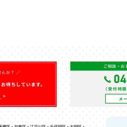
ご相談・お
せんか？ ／
04
を
お待ちしています。
（受付時間）
ら
メ
板橋区・台東区・江戸川区・千代田区・大田区・