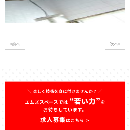
<前へ
次へ>
＼ 楽しく技術を身に付けませんか？ ／
“若い力”
エムズスペースでは
を
お待ちしています。
求人募集
はこちら