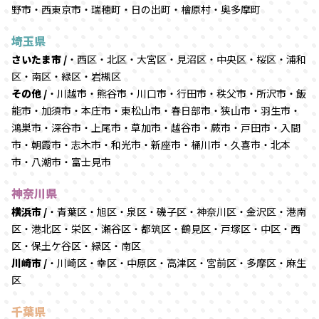
野市・西東京市・瑞穂町・日の出町・檜原村・奥多摩町
埼玉県
さいたま市 /
・西区・北区・大宮区・見沼区・中央区・桜区・浦和
区・南区・緑区・岩槻区
その他 /
・川越市・熊谷市・川口市・行田市・秩父市・所沢市・飯
能市・加須市・本庄市・東松山市・春日部市・狭山市・羽生市・
鴻巣市・深谷市・上尾市・草加市・越谷市・蕨市・戸田市・入間
市・朝霞市・志木市・和光市・新座市・桶川市・久喜市・北本
市・八潮市・富士見市
神奈川県
横浜市 /
・青葉区・旭区・泉区・磯子区・神奈川区・金沢区・港南
区・港北区・栄区・瀬谷区・都筑区・鶴見区・戸塚区・中区・西
区・保土ケ谷区・緑区・南区
川崎市 /
・川崎区・幸区・中原区・高津区・宮前区・多摩区・麻生
区
千葉県