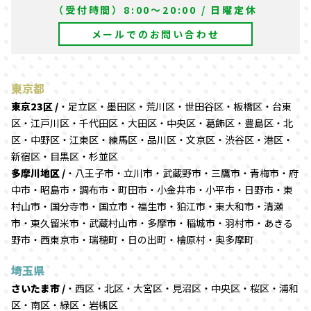
（受付時間）8:00～20:00 / 日曜定休
メールでのお問い合わせ
東京都
東京23区 /
・足立区・墨田区・荒川区・世田谷区・板橋区・台東
区・江戸川区・千代田区・大田区・中央区・葛飾区・豊島区・北
区・中野区・江東区・練馬区・品川区・文京区・渋谷区・港区・
新宿区・目黒区・杉並区
多摩川地区 /
・八王子市・立川市・武蔵野市・三鷹市・青梅市・府
中市・昭島市・調布市・町田市・小金井市・小平市・日野市・東
村山市・国分寺市・国立市・福生市・狛江市・東大和市・清瀬
市・東久留米市・武蔵村山市・多摩市・稲城市・羽村市・あきる
野市・西東京市・瑞穂町・日の出町・檜原村・奥多摩町
埼玉県
さいたま市 /
・西区・北区・大宮区・見沼区・中央区・桜区・浦和
区・南区・緑区・岩槻区