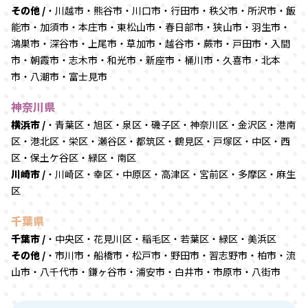
その他 /
・川越市・熊谷市・川口市・行田市・秩父市・所沢市・飯
能市・加須市・本庄市・東松山市・春日部市・狭山市・羽生市・
鴻巣市・深谷市・上尾市・草加市・越谷市・蕨市・戸田市・入間
市・朝霞市・志木市・和光市・新座市・桶川市・久喜市・北本
市・八潮市・富士見市
神奈川県
横浜市 /
・青葉区・旭区・泉区・磯子区・神奈川区・金沢区・港南
区・港北区・栄区・瀬谷区・都筑区・鶴見区・戸塚区・中区・西
区・保土ケ谷区・緑区・南区
川崎市 /
・川崎区・幸区・中原区・高津区・宮前区・多摩区・麻生
区
千葉県
千葉市 /
・中央区・花見川区・稲毛区・若葉区・緑区・美浜区
その他 /
・市川市・船橋市・松戸市・野田市・習志野市・柏市・流
山市・八千代市・鎌ヶ谷市・浦安市・白井市・市原市・八街市