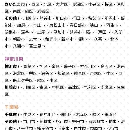
さいたま市 /
・西区・北区・大宮区・見沼区・中央区・桜区・浦和
区・南区・緑区・岩槻区
その他 /
・川越市・熊谷市・川口市・行田市・秩父市・所沢市・飯
能市・加須市・本庄市・東松山市・春日部市・狭山市・羽生市・
鴻巣市・深谷市・上尾市・草加市・越谷市・蕨市・戸田市・入間
市・朝霞市・志木市・和光市・新座市・桶川市・久喜市・北本
市・八潮市・富士見市
神奈川県
横浜市 /
・青葉区・旭区・泉区・磯子区・神奈川区・金沢区・港南
区・港北区・栄区・瀬谷区・都筑区・鶴見区・戸塚区・中区・西
区・保土ケ谷区・緑区・南区
川崎市 /
・川崎区・幸区・中原区・高津区・宮前区・多摩区・麻生
区
千葉県
千葉市 /
・中央区・花見川区・稲毛区・若葉区・緑区・美浜区
その他 /
・市川市・船橋市・松戸市・野田市・習志野市・柏市・流
山市・八千代市・鎌ヶ谷市・浦安市・白井市・市原市・八街市