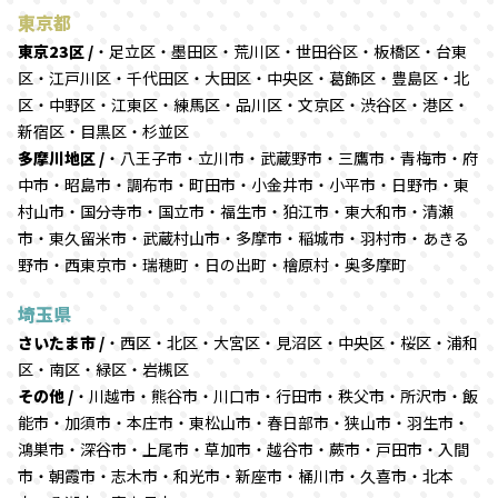
東京都
東京23区 /
・足立区・墨田区・荒川区・世田谷区・板橋区・台東
区・江戸川区・千代田区・大田区・中央区・葛飾区・豊島区・北
区・中野区・江東区・練馬区・品川区・文京区・渋谷区・港区・
新宿区・目黒区・杉並区
多摩川地区 /
・八王子市・立川市・武蔵野市・三鷹市・青梅市・府
中市・昭島市・調布市・町田市・小金井市・小平市・日野市・東
村山市・国分寺市・国立市・福生市・狛江市・東大和市・清瀬
市・東久留米市・武蔵村山市・多摩市・稲城市・羽村市・あきる
野市・西東京市・瑞穂町・日の出町・檜原村・奥多摩町
埼玉県
さいたま市 /
・西区・北区・大宮区・見沼区・中央区・桜区・浦和
区・南区・緑区・岩槻区
その他 /
・川越市・熊谷市・川口市・行田市・秩父市・所沢市・飯
能市・加須市・本庄市・東松山市・春日部市・狭山市・羽生市・
鴻巣市・深谷市・上尾市・草加市・越谷市・蕨市・戸田市・入間
市・朝霞市・志木市・和光市・新座市・桶川市・久喜市・北本