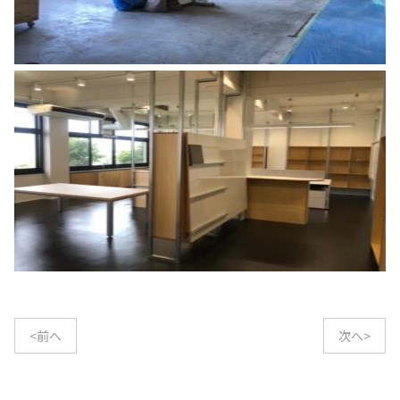
<前へ
次へ>