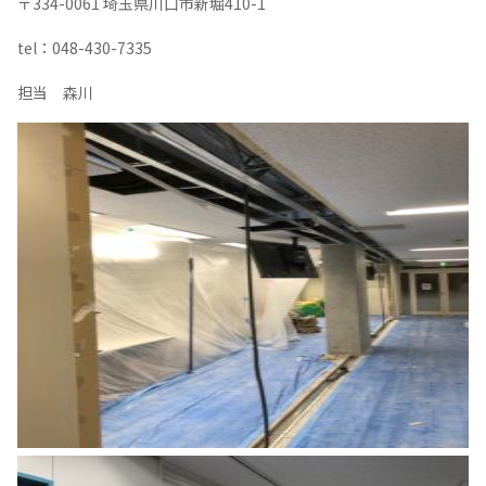
〒
334-0061
埼玉県川口市新堀
410-1
tel
：
048-430-7335
担当 森川