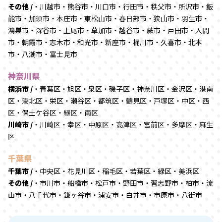
その他 /
・川越市・熊谷市・川口市・行田市・秩父市・所沢市・飯
能市・加須市・本庄市・東松山市・春日部市・狭山市・羽生市・
鴻巣市・深谷市・上尾市・草加市・越谷市・蕨市・戸田市・入間
市・朝霞市・志木市・和光市・新座市・桶川市・久喜市・北本
市・八潮市・富士見市
神奈川県
横浜市 /
・青葉区・旭区・泉区・磯子区・神奈川区・金沢区・港南
区・港北区・栄区・瀬谷区・都筑区・鶴見区・戸塚区・中区・西
区・保土ケ谷区・緑区・南区
川崎市 /
・川崎区・幸区・中原区・高津区・宮前区・多摩区・麻生
区
千葉県
千葉市 /
・中央区・花見川区・稲毛区・若葉区・緑区・美浜区
その他 /
・市川市・船橋市・松戸市・野田市・習志野市・柏市・流
山市・八千代市・鎌ヶ谷市・浦安市・白井市・市原市・八街市