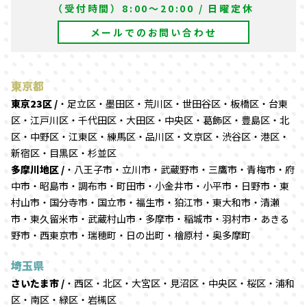
（受付時間）8:00～20:00 / 日曜定休
メールでのお問い合わせ
東京都
東京23区 /
・足立区・墨田区・荒川区・世田谷区・板橋区・台東
区・江戸川区・千代田区・大田区・中央区・葛飾区・豊島区・北
区・中野区・江東区・練馬区・品川区・文京区・渋谷区・港区・
新宿区・目黒区・杉並区
多摩川地区 /
・八王子市・立川市・武蔵野市・三鷹市・青梅市・府
中市・昭島市・調布市・町田市・小金井市・小平市・日野市・東
村山市・国分寺市・国立市・福生市・狛江市・東大和市・清瀬
市・東久留米市・武蔵村山市・多摩市・稲城市・羽村市・あきる
野市・西東京市・瑞穂町・日の出町・檜原村・奥多摩町
埼玉県
さいたま市 /
・西区・北区・大宮区・見沼区・中央区・桜区・浦和
区・南区・緑区・岩槻区