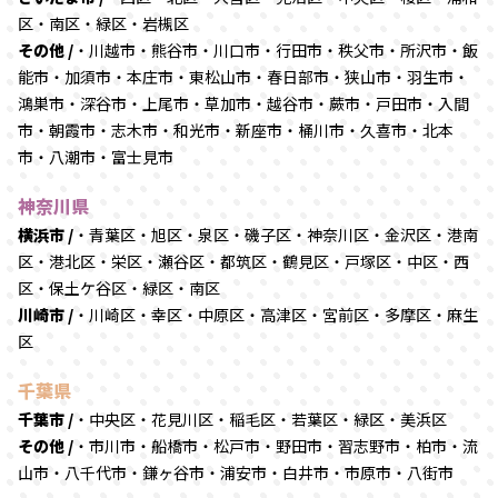
区・南区・緑区・岩槻区
その他 /
・川越市・熊谷市・川口市・行田市・秩父市・所沢市・飯
能市・加須市・本庄市・東松山市・春日部市・狭山市・羽生市・
鴻巣市・深谷市・上尾市・草加市・越谷市・蕨市・戸田市・入間
市・朝霞市・志木市・和光市・新座市・桶川市・久喜市・北本
市・八潮市・富士見市
神奈川県
横浜市 /
・青葉区・旭区・泉区・磯子区・神奈川区・金沢区・港南
区・港北区・栄区・瀬谷区・都筑区・鶴見区・戸塚区・中区・西
区・保土ケ谷区・緑区・南区
川崎市 /
・川崎区・幸区・中原区・高津区・宮前区・多摩区・麻生
区
千葉県
千葉市 /
・中央区・花見川区・稲毛区・若葉区・緑区・美浜区
その他 /
・市川市・船橋市・松戸市・野田市・習志野市・柏市・流
山市・八千代市・鎌ヶ谷市・浦安市・白井市・市原市・八街市