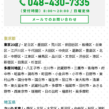
048-430-7335
（受付時間）8:00～20:00 / 日曜定休
メールでのお問い合わせ
東京都
東京23区 /
・足立区・墨田区・荒川区・世田谷区・板橋区・台東
区・江戸川区・千代田区・大田区・中央区・葛飾区・豊島区・北
区・中野区・江東区・練馬区・品川区・文京区・渋谷区・港区・
新宿区・目黒区・杉並区
多摩川地区 /
・八王子市・立川市・武蔵野市・三鷹市・青梅市・府
中市・昭島市・調布市・町田市・小金井市・小平市・日野市・東
村山市・国分寺市・国立市・福生市・狛江市・東大和市・清瀬
市・東久留米市・武蔵村山市・多摩市・稲城市・羽村市・あきる
野市・西東京市・瑞穂町・日の出町・檜原村・奥多摩町
埼玉県
さいたま市 /
・西区・北区・大宮区・見沼区・中央区・桜区・浦和