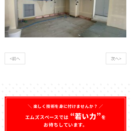
<前へ
次へ>
＼ 楽しく技術を身に付けませんか？ ／
“若い力”
エムズスペースでは
を
お待ちしています。