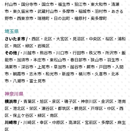
村山市・国分寺市・国立市・福生市・狛江市・東大和市・清瀬
市・東久留米市・武蔵村山市・多摩市・稲城市・羽村市・あきる
野市・西東京市・瑞穂町・日の出町・檜原村・奥多摩町
埼玉県
さいたま市 /
・西区・北区・大宮区・見沼区・中央区・桜区・浦和
区・南区・緑区・岩槻区
その他 /
・川越市・熊谷市・川口市・行田市・秩父市・所沢市・飯
能市・加須市・本庄市・東松山市・春日部市・狭山市・羽生市・
鴻巣市・深谷市・上尾市・草加市・越谷市・蕨市・戸田市・入間
市・朝霞市・志木市・和光市・新座市・桶川市・久喜市・北本
市・八潮市・富士見市
神奈川県
横浜市 /
・青葉区・旭区・泉区・磯子区・神奈川区・金沢区・港南
区・港北区・栄区・瀬谷区・都筑区・鶴見区・戸塚区・中区・西
区・保土ケ谷区・緑区・南区
川崎市 /
・川崎区・幸区・中原区・高津区・宮前区・多摩区・麻生
区