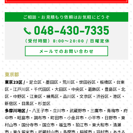
ご相談・お見積もり依頼はお気軽にどうぞ
048-430-7335
（受付時間）8:00～20:00 / 日曜定休
メールでのお問い合わせ
東京都
東京23区 /
・足立区・墨田区・荒川区・世田谷区・板橋区・台東
区・江戸川区・千代田区・大田区・中央区・葛飾区・豊島区・北
区・中野区・江東区・練馬区・品川区・文京区・渋谷区・港区・
新宿区・目黒区・杉並区
多摩川地区 /
・八王子市・立川市・武蔵野市・三鷹市・青梅市・府
中市・昭島市・調布市・町田市・小金井市・小平市・日野市・東
村山市・国分寺市・国立市・福生市・狛江市・東大和市・清瀬
市・東久留米市・武蔵村山市・多摩市・稲城市・羽村市・あきる