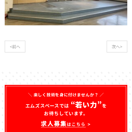
<前へ
次へ>
＼ 楽しく技術を身に付けませんか？ ／
“若い力”
エムズスペースでは
を
お待ちしています。
求人募集
はこちら