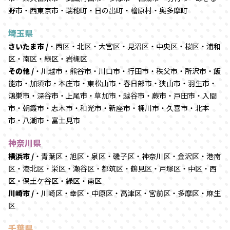
野市・西東京市・瑞穂町・日の出町・檜原村・奥多摩町
埼玉県
さいたま市 /
・西区・北区・大宮区・見沼区・中央区・桜区・浦和
区・南区・緑区・岩槻区
その他 /
・川越市・熊谷市・川口市・行田市・秩父市・所沢市・飯
能市・加須市・本庄市・東松山市・春日部市・狭山市・羽生市・
鴻巣市・深谷市・上尾市・草加市・越谷市・蕨市・戸田市・入間
市・朝霞市・志木市・和光市・新座市・桶川市・久喜市・北本
市・八潮市・富士見市
神奈川県
横浜市 /
・青葉区・旭区・泉区・磯子区・神奈川区・金沢区・港南
区・港北区・栄区・瀬谷区・都筑区・鶴見区・戸塚区・中区・西
区・保土ケ谷区・緑区・南区
川崎市 /
・川崎区・幸区・中原区・高津区・宮前区・多摩区・麻生
区
千葉県